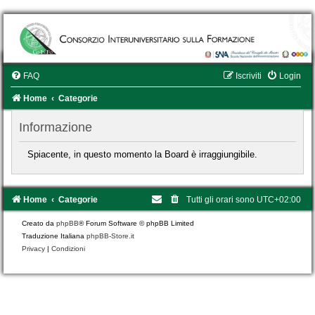
FAQ
Iscriviti
Login
Home
Categorie
Informazione
Spiacente, in questo momento la Board è irraggiungibile.
Home
Categorie
Tutti gli orari sono
UTC+02:00
Creato da
phpBB
® Forum Software © phpBB Limited
Traduzione Italiana
phpBB-Store.it
Privacy
|
Condizioni