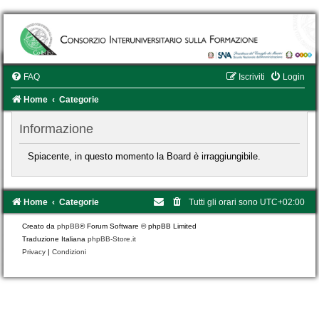
FAQ
Iscriviti
Login
Home
Categorie
Informazione
Spiacente, in questo momento la Board è irraggiungibile.
Home
Categorie
Tutti gli orari sono
UTC+02:00
Creato da
phpBB
® Forum Software © phpBB Limited
Traduzione Italiana
phpBB-Store.it
Privacy
|
Condizioni